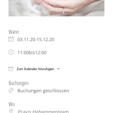
Wann
03.11.20-15.12.20
11:00bis12:00
Zum Kalender hinzufügen
ICS herunterladen
Google Kalender
iCale
Buchungen
Buchungen geschlossen
Wo
Praxis Hebammenteam