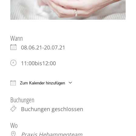
Wann
08.06.21-20.07.21
11:00bis12:00
Zum Kalender hinzufügen
ICS herunterladen
Google Kalender
iCale
Buchungen
Buchungen geschlossen
Wo
Praxis Hebammenteam