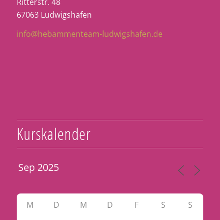
Ritterstr. 48
67063 Ludwigshafen
info@hebammenteam-ludwigshafen.de
Kurskalender
M
D
M
D
F
S
S