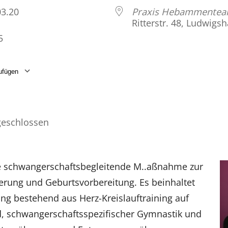
.03.20
Praxis Hebammente
Ritterstr. 48, Ludwigs
5
ufügen
laden
Google Kalender
iCalendar
eschlossen
ine schwangerschaftsbegleitende M..aßnahme zur
rung und Geburtsvorbereitung. Es beinhaltet
ing bestehend aus Herz-Kreislauftraining auf
, schwangerschaftsspezifischer Gymnastik und