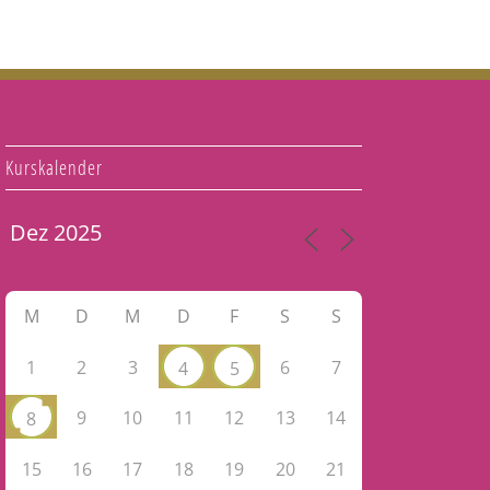
Kurskalender
M
D
M
D
F
S
S
1
2
3
6
7
4
5
9
10
11
12
13
14
8
15
16
17
18
19
20
21