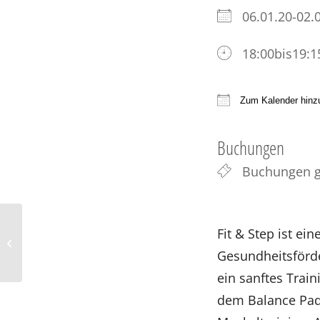
06.01.20-02
18:00bis19:1
Zum Kalender hinz
ICS herunter
Buchungen
Buchungen g
Fit & Step ist e
Rückbildlungsyoga mit
Baby (vormittags)
Gesundheitsförde
ein sanftes Train
dem Balance Pad