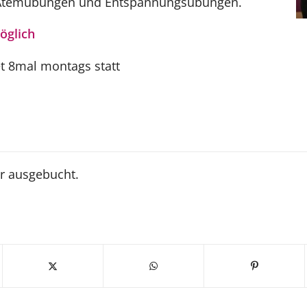
 Atemübungen und Entspannungsübungen.
öglich
et 8mal montags statt
n
er ausgebucht.