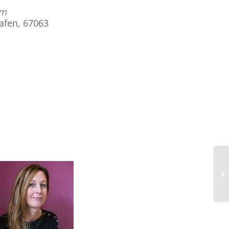
am
hafen, 67063
Office 365
Outlook Live