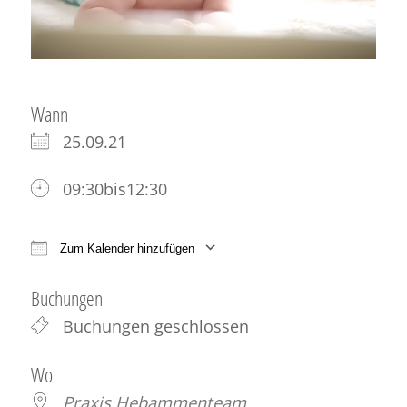
Wann
25.09.21
09:30bis12:30
Zum Kalender hinzufügen
ICS herunterladen
Google Kalender
iCale
Buchungen
Buchungen geschlossen
Wo
Praxis Hebammenteam