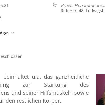
.05.21
Praxis Hebammente
Ritterstr. 48, Ludwigs
5
ufügen
laden
Google Kalender
iCalendar
eschlossen
 beinhaltet u.a. das ganzheitliche
raining zur Stärkung des
ens und seiner Hilfsmuskeln sowie
r den restlichen Körper.