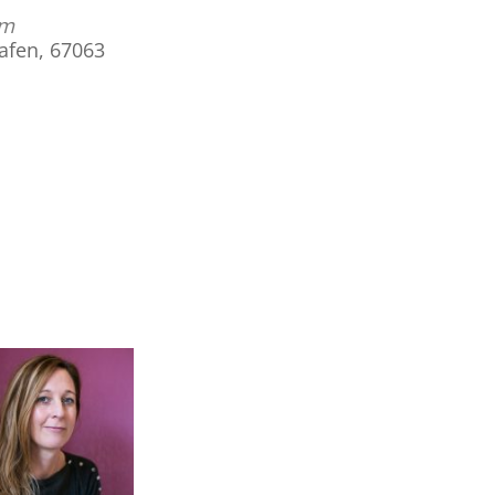
am
hafen, 67063
Office 365
Outlook Live