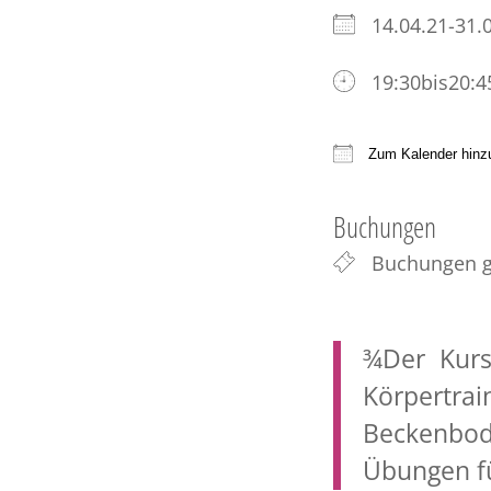
14.04.21-31
19:30bis20:4
Zum Kalender hinz
ICS herunter
Buchungen
Buchungen g
¾
Der Kurs
Körpert
Beckenbod
Übungen fü