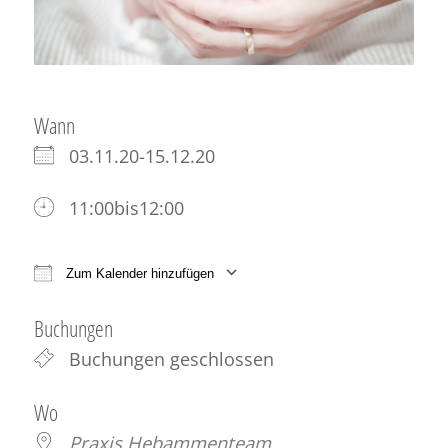
Wann
03.11.20-15.12.20
11:00bis12:00
Zum Kalender hinzufügen
ICS herunterladen
Google Kalender
iCale
Buchungen
Buchungen geschlossen
Wo
Praxis Hebammenteam