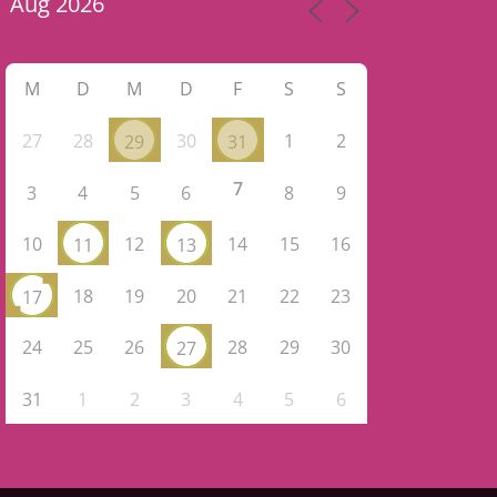
M
D
M
D
F
S
S
27
28
30
1
2
29
31
7
3
4
5
6
8
9
10
12
14
15
16
11
13
18
19
20
21
22
23
17
24
25
26
28
29
30
27
31
1
2
3
4
5
6