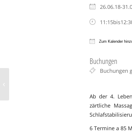
26.06.18-31
11:15bis12:3
Zum Kalender hinz
ICS herunter
Buchungen
Buchungen g
Yoga für Schwangere
(nachmittags)
Ab der 4. Lebe
zärtliche Massa
Schlafstabilisie
6 Termine a 85 