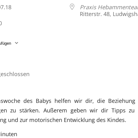
.07.18
Praxis Hebammente
Ritterstr. 48, Ludwigs
0
ufügen
laden
Google Kalender
iCalendar
eschlossen
nswoche des Babys helfen wir dir, die Beziehung
gen zu stärken. Außerem geben wir dir Tipps zu 
rung und zur motorischen Entwicklung des Kindes.
Minuten