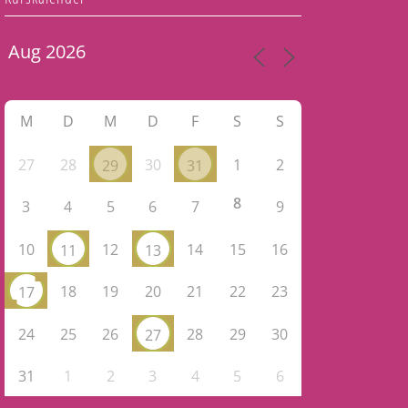
M
D
M
D
F
S
S
27
28
30
1
2
29
31
8
3
4
5
6
7
9
10
12
14
15
16
11
13
18
19
20
21
22
23
17
24
25
26
28
29
30
27
31
1
2
3
4
5
6