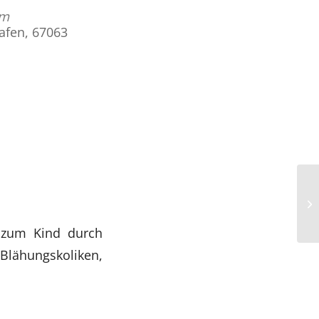
am
hafen, 67063
Office 365
Outlook Live
 zum Kind durch
Blähungskoliken,