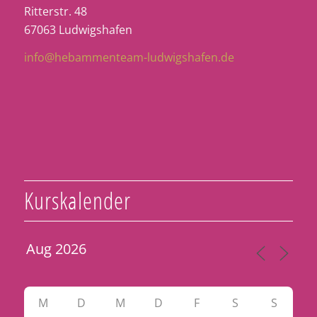
Ritterstr. 48
67063 Ludwigshafen
info@hebammenteam-ludwigshafen.de
Kurskalender
M
D
M
D
F
S
S