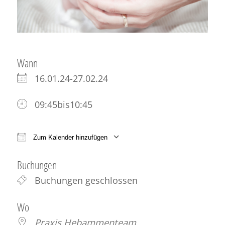
Wann
16.01.24-27.02.24
09:45bis10:45
Zum Kalender hinzufügen
ICS herunterladen
Google Kalender
iCale
Buchungen
Buchungen geschlossen
Wo
Praxis Hebammenteam