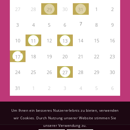
27
28
30
1
2
29
31
7
3
4
5
6
8
9
10
12
14
15
16
11
13
18
19
20
21
22
23
17
24
25
26
28
29
30
27
31
1
2
3
4
5
6
Um Ihnen ein besseres Nutzererlebnis zu bieten, verwenden
wir Cookies. Durch Nutzung unserer Website stimmen Sie
unserer Verwendung zu.