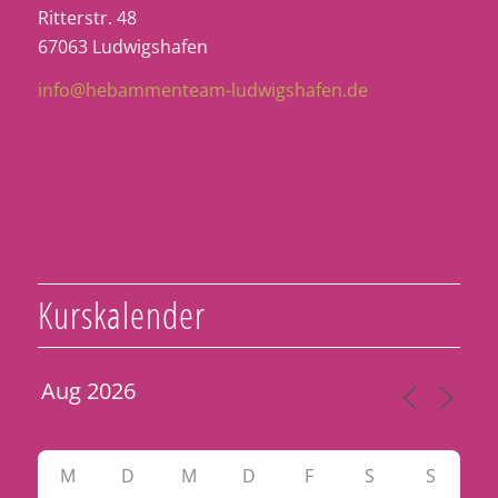
Ritterstr. 48
67063 Ludwigshafen
info@hebammenteam-ludwigshafen.de
Kurskalender
M
D
M
D
F
S
S