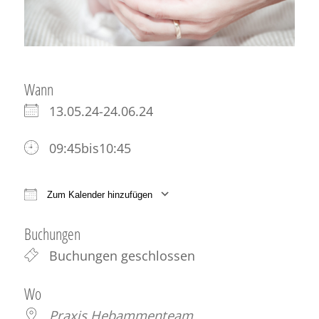
Wann
13.05.24-24.06.24
09:45bis10:45
Zum Kalender hinzufügen
ICS herunterladen
Google Kalender
iCale
Buchungen
Buchungen geschlossen
Wo
Praxis Hebammenteam