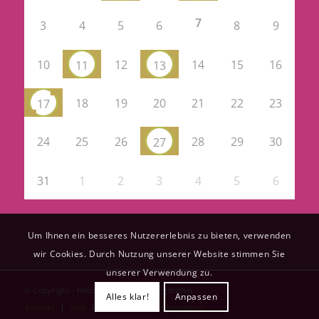
7
3
4
5
6
8
9
10
12
14
15
16
11
13
18
19
20
21
22
23
17
24
25
26
28
29
30
27
31
1
2
3
4
5
6
Um Ihnen ein besseres Nutzererlebnis zu bieten, verwenden
wir Cookies. Durch Nutzung unserer Website stimmen Sie
unserer Verwendung zu.
© Copyright - Hebammenteam Ludwigshafen
Alles klar!
Anpassen
Kontakt
AGB
Datenschutz
Impressum