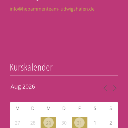
info@hebammenteam-ludwigshafen.de
Kurskalender
M
D
M
D
F
S
S
27
28
30
1
2
29
31