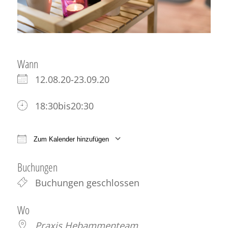
Wann
12.08.20-23.09.20
18:30bis20:30
Zum Kalender hinzufügen
ICS herunterladen
Google Kalender
iCale
Buchungen
Buchungen geschlossen
Wo
Praxis Hebammenteam