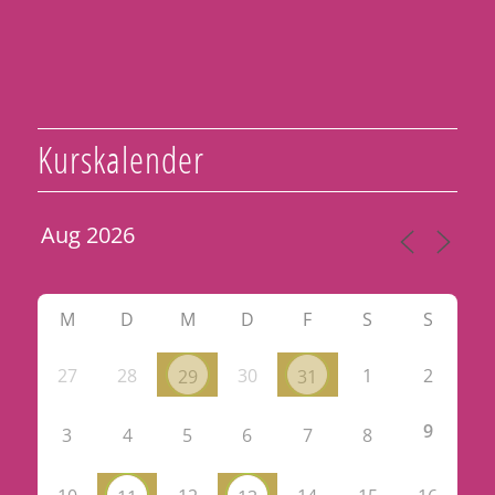
Kurskalender
M
D
M
D
F
S
S
27
28
30
1
2
29
31
9
3
4
5
6
7
8