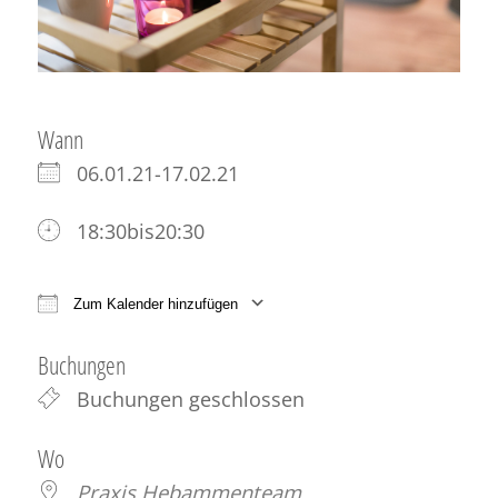
Wann
06.01.21-17.02.21
18:30bis20:30
Zum Kalender hinzufügen
ICS herunterladen
Google Kalender
iCale
Buchungen
Buchungen geschlossen
Wo
Praxis Hebammenteam