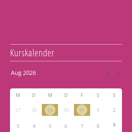
Kurskalender
M
D
M
D
F
S
S
27
28
30
1
2
29
31
9
3
4
5
6
7
8