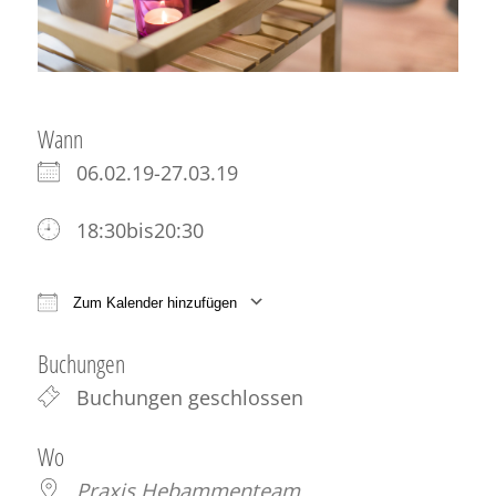
Wann
06.02.19-27.03.19
18:30bis20:30
Zum Kalender hinzufügen
ICS herunterladen
Google Kalender
iCale
Buchungen
Buchungen geschlossen
Wo
Praxis Hebammenteam