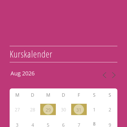
Kurskalender
M
D
M
D
F
S
S
27
28
30
1
2
29
31
8
3
4
5
6
7
9