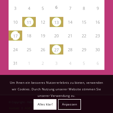
6
3
4
5
7
8
9
10
12
14
15
16
11
13
18
19
20
21
22
23
17
24
25
26
28
29
30
27
31
1
2
3
4
5
6
Um Ihnen ein besseres Nutzererlebnis zu bieten, verwenden
wir Cookies. Durch Nutzung unserer Website stimmen Sie
unserer Verwendung zu.
© Copyright - Hebammenteam Ludwigshafen
Alles klar!
Anpassen
Kontakt
AGB
Datenschutz
Impressum