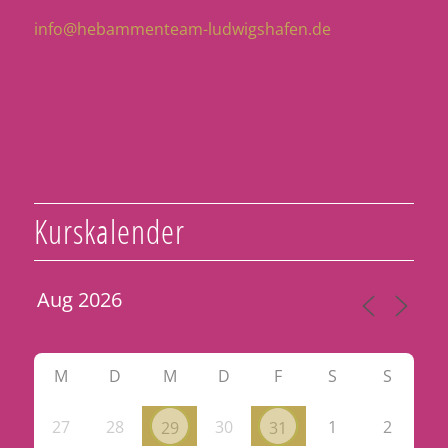
info@hebammenteam-ludwigshafen.de
Kurskalender
M
D
M
D
F
S
S
27
28
30
1
2
29
31