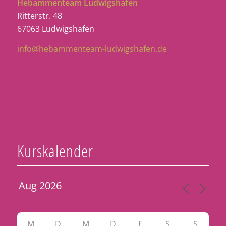
Hebammenteam Ludwigshafen
Ritterstr. 48
67063 Ludwigshafen
info@hebammenteam-ludwigshafen.de
Kurskalender
M
D
M
D
F
S
S