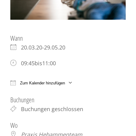
Wann
20.03.20-29.05.20
09:45bis11:00
Zum Kalender hinzufügen
ICS herunterladen
Google Kalender
iCale
Buchungen
Buchungen geschlossen
Wo
Praxis Hebammenteam