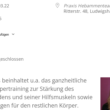
.03.22
Praxis Hebammente
Ritterstr. 48, Ludwigs
5
ufügen
laden
Google Kalender
iCalendar
eschlossen
 beinhaltet u.a. das ganzheitliche
pertraining zur Stärkung des
ens und seiner Hilfsmuskeln sowie
en für den restlichen Körper.