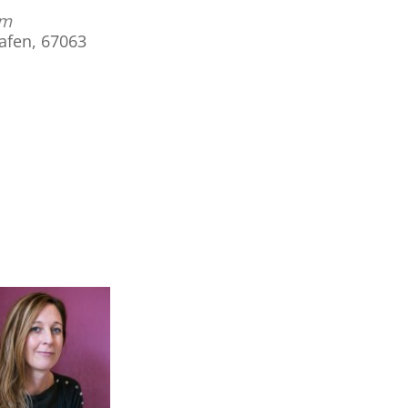
am
hafen, 67063
Office 365
Outlook Live