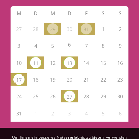
M
D
M
D
F
S
S
27
28
30
1
2
29
31
6
3
4
5
7
8
9
10
12
14
15
16
11
13
18
19
20
21
22
23
17
24
25
26
28
29
30
27
31
1
2
3
4
5
6
Um Ihnen ein besseres Nutzererlebnis zu bieten, verwenden