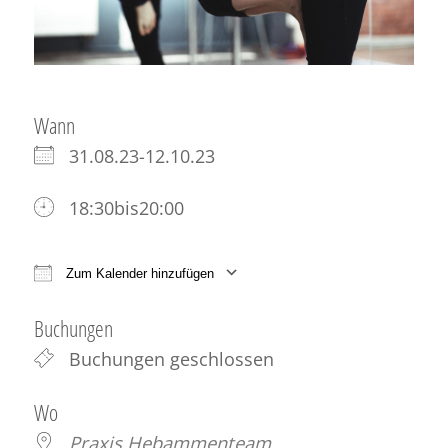
Wann
31.08.23-12.10.23
18:30bis20:00
Zum Kalender hinzufügen
ICS herunterladen
Google Kalender
iCale
Buchungen
Buchungen geschlossen
Wo
Praxis Hebammenteam