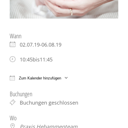
Wann
02.07.19-06.08.19
10:45bis11:45
Zum Kalender hinzufügen
ICS herunterladen
Google Kalender
iCale
Buchungen
Buchungen geschlossen
Wo
Praxis Hebammenteam