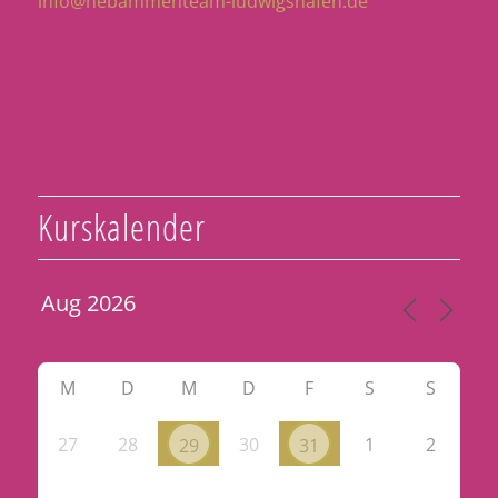
info@hebammenteam-ludwigshafen.de
Kurskalender
M
D
M
D
F
S
S
27
28
30
1
2
29
31