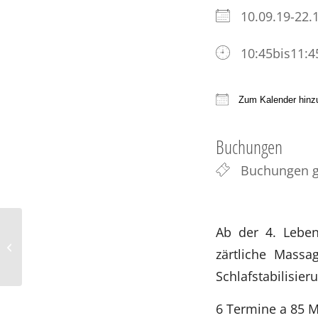
10.09.19-22
10:45bis11:4
Zum Kalender hinz
ICS herunter
Buchungen
Buchungen g
Ab der 4. Lebe
Babymassage
zärtliche Massa
Schlafstabilisie
6 Termine a 85 