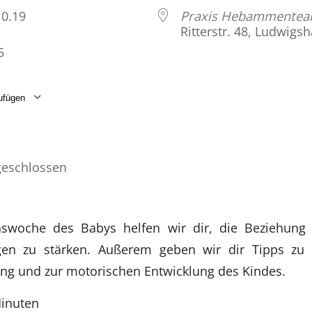
.10.19
Praxis Hebammente
Ritterstr. 48, Ludwigs
5
ufügen
laden
Google Kalender
iCalendar
eschlossen
nswoche des Babys helfen wir dir, die Beziehung
gen zu stärken. Außerem geben wir dir Tipps zu 
rung und zur motorischen Entwicklung des Kindes.
Minuten