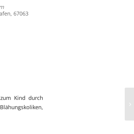
am
hafen, 67063
Office 365
Outlook Live
 zum Kind durch
Blähungskoliken,