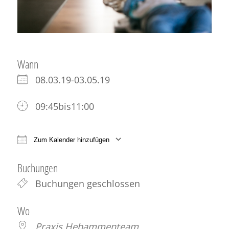
Wann
08.03.19-03.05.19
09:45bis11:00
Zum Kalender hinzufügen
ICS herunterladen
Google Kalender
iCale
Buchungen
Buchungen geschlossen
Wo
Praxis Hebammenteam