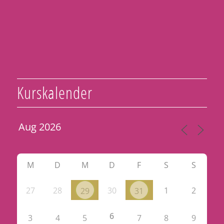
Kurskalender
M
D
M
D
F
S
S
27
28
30
1
2
29
31
6
3
4
5
7
8
9