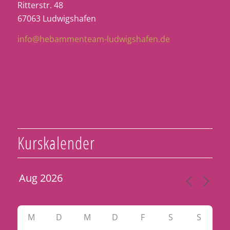
Ritterstr. 48
67063 Ludwigshafen
info@hebammenteam-ludwigshafen.de
Kurskalender
M
D
M
D
F
S
S