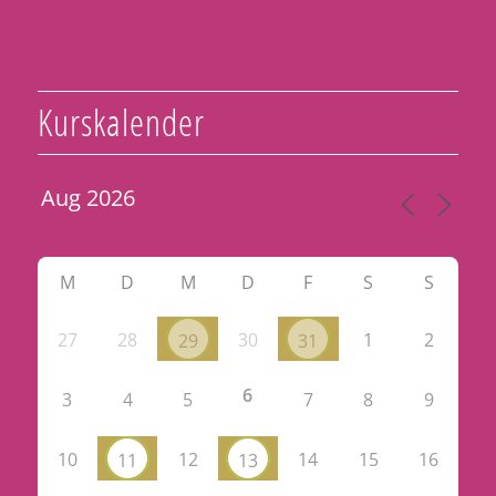
Kurskalender
M
D
M
D
F
S
S
27
28
30
1
2
29
31
6
3
4
5
7
8
9
10
12
14
15
16
11
13